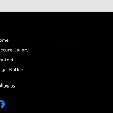
ome
icture Gallery
ontact
egal Notice
ollow us
cebook