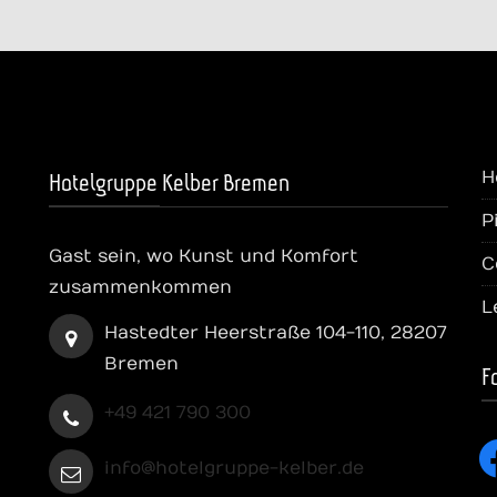
H
Hotelgruppe Kelber Bremen
P
Gast sein, wo Kunst und Komfort
C
zusammenkommen
L
Hastedter Heerstraße 104-110, 28207
Bremen
F
+49 421 790 300
fa
info@hotelgruppe-kelber.de