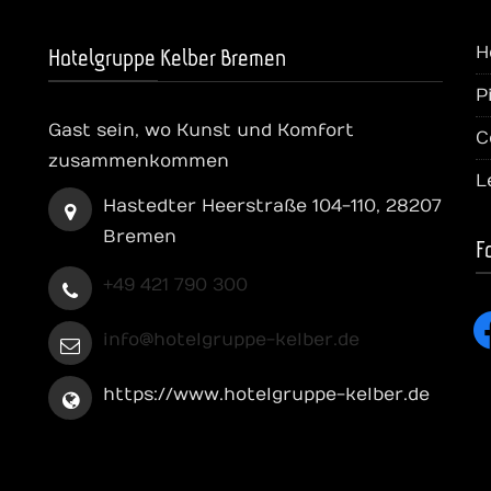
H
Hotelgruppe Kelber Bremen
P
Gast sein, wo Kunst und Komfort
C
zusammenkommen
L
Hastedter Heerstraße 104-110, 28207
Bremen
F
+49 421 790 300
fa
info@hotelgruppe-kelber.de
https://www.hotelgruppe-kelber.de