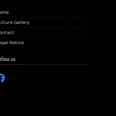
ome
icture Gallery
ontact
egal Notice
ollow us
cebook