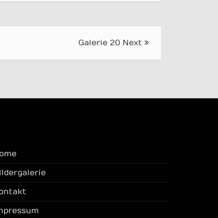
Galerie 20
Next
ome
ildergalerie
ontakt
mpressum